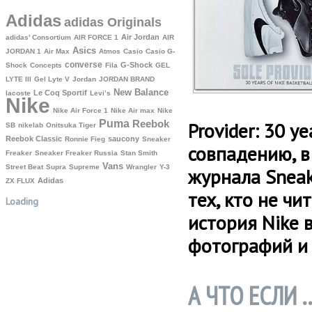
Adidas
adidas Originals
Air Jordan
adidas' Consortium
AIR FORCE 1
AIR
Asics
JORDAN 1
Air Max
Atmos
Casio
Casio G-
converse
G-Shock
Shock
Concepts
Fila
GEL
LYTE III
Gel Lyte V
Jordan
JORDAN BRAND
New Balance
Le Coq Sportif
lacoste
Levi’s
Nike
Nike Air Force 1
Nike Air max
Nike
Puma
Reebok
Provider: 30 ye
SB
nikelab
Onitsuka Tiger
Reebok Classic
saucony
Ronnie Fieg
Sneaker
совпадению, в
Freaker
Sneaker Freaker Russia
Stan Smith
Vans
Street Beat
Supra
Supreme
Wrangler
Y-3
журнала Sneake
Аdidas
ZX FLUX
тех, кто не ч
Loading
история Nike 
фотографий и 
А ЧТО ЕСЛИ 