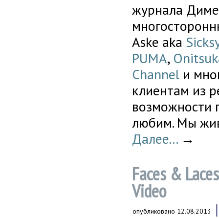
журнала Диме
многосторонн
Aske aka
Sicks
PUMA
,
Onitsuk
Channel
и мно
клиентам из р
возможности п
любим. Мы жив
Далее...
→
Faces & Lace
Video
опубликовано
12.08.2013