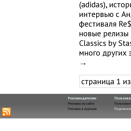
(adidas), ист
интервью с Ан
фестиваля Re$p
новые релизы R
Classics by St
много других 
→
страница 1 из
Рекламодателям
Пользова
Реклама на сайте
Пользоват
Подписка
Реклама в журнале