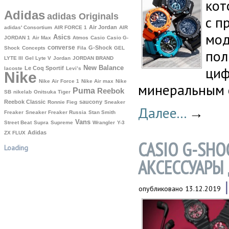
кот
Adidas
adidas Originals
с п
Air Jordan
adidas' Consortium
AIR FORCE 1
AIR
мод
Asics
JORDAN 1
Air Max
Atmos
Casio
Casio G-
converse
G-Shock
Shock
Concepts
Fila
GEL
пол
LYTE III
Gel Lyte V
Jordan
JORDAN BRAND
New Balance
циф
Le Coq Sportif
lacoste
Levi’s
Nike
Nike Air Force 1
Nike Air max
Nike
минеральным 
Puma
Reebok
SB
nikelab
Onitsuka Tiger
Reebok Classic
saucony
Ronnie Fieg
Sneaker
Далее...
→
Freaker
Sneaker Freaker Russia
Stan Smith
Vans
Street Beat
Supra
Supreme
Wrangler
Y-3
Аdidas
ZX FLUX
CASIO G-SHO
Loading
АКСЕССУАРЫ
опубликовано
13.12.2019