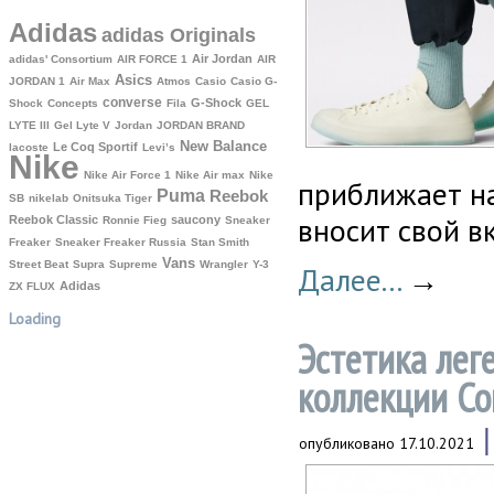
Adidas
adidas Originals
Air Jordan
adidas' Consortium
AIR FORCE 1
AIR
Asics
JORDAN 1
Air Max
Atmos
Casio
Casio G-
converse
G-Shock
Shock
Concepts
Fila
GEL
LYTE III
Gel Lyte V
Jordan
JORDAN BRAND
New Balance
Le Coq Sportif
lacoste
Levi’s
Nike
Nike Air Force 1
Nike Air max
Nike
приближает на
Puma
Reebok
SB
nikelab
Onitsuka Tiger
вносит свой в
Reebok Classic
saucony
Ronnie Fieg
Sneaker
Freaker
Sneaker Freaker Russia
Stan Smith
Vans
Street Beat
Supra
Supreme
Wrangler
Y-3
Далее...
→
Аdidas
ZX FLUX
Loading
Эстетика лег
коллекции Co
опубликовано
17.10.2021