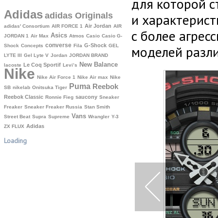
для которой с
Adidas
adidas Originals
и характерист
Air Jordan
adidas' Consortium
AIR FORCE 1
AIR
с более агрес
Asics
JORDAN 1
Air Max
Atmos
Casio
Casio G-
converse
G-Shock
Shock
Concepts
Fila
GEL
моделей разли
LYTE III
Gel Lyte V
Jordan
JORDAN BRAND
New Balance
Le Coq Sportif
lacoste
Levi’s
Nike
Nike Air Force 1
Nike Air max
Nike
Puma
Reebok
SB
nikelab
Onitsuka Tiger
Reebok Classic
saucony
Ronnie Fieg
Sneaker
Freaker
Sneaker Freaker Russia
Stan Smith
Vans
Street Beat
Supra
Supreme
Wrangler
Y-3
Аdidas
ZX FLUX
Loading