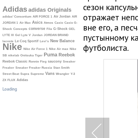
сезон капсульн
Adidas
adidas Originals
отражает непо
Air Jordan
adidas' Consortium
AIR FORCE 1
AIR
Asics
JORDAN 1
Air Max
Atmos
Casio
Casio G-
вне его, а пе
converse
G-Shock
Shock
Concepts
Fila
GEL
пустынному к
LYTE III
Gel Lyte V
Jordan
JORDAN BRAND
New Balance
Le Coq Sportif
lacoste
Levi’s
Nike
футболиста.
Nike Air Force 1
Nike Air max
Nike
Puma
Reebok
SB
nikelab
Onitsuka Tiger
Reebok Classic
saucony
Ronnie Fieg
Sneaker
Freaker
Sneaker Freaker Russia
Stan Smith
Vans
Street Beat
Supra
Supreme
Wrangler
Y-3
Аdidas
ZX FLUX
Loading