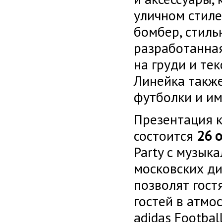
уличном стиле
бомбер, стиль
разработанная
на груди и те
Линейка также
футболки и им
Презентация к
состоится
26 
Party с музык
московских ди
позволят гост
гостей в атмо
adidas Footba