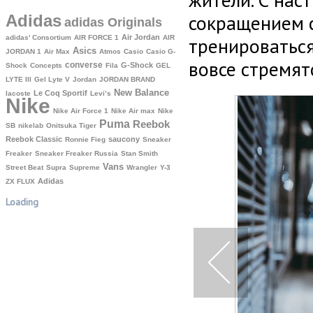
жители. С нас
сокращением с
Adidas
adidas Originals
Air Jordan
adidas' Consortium
AIR FORCE 1
AIR
тренироваться
Asics
JORDAN 1
Air Max
Atmos
Casio
Casio G-
вовсе стремят
converse
G-Shock
Shock
Concepts
Fila
GEL
LYTE III
Gel Lyte V
Jordan
JORDAN BRAND
New Balance
Le Coq Sportif
lacoste
Levi’s
Nike
Nike Air Force 1
Nike Air max
Nike
Puma
Reebok
SB
nikelab
Onitsuka Tiger
Reebok Classic
saucony
Ronnie Fieg
Sneaker
Freaker
Sneaker Freaker Russia
Stan Smith
Vans
Street Beat
Supra
Supreme
Wrangler
Y-3
Аdidas
ZX FLUX
Loading