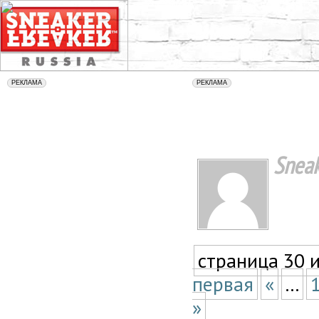
Sneak
страница 30 
первая
«
...
»