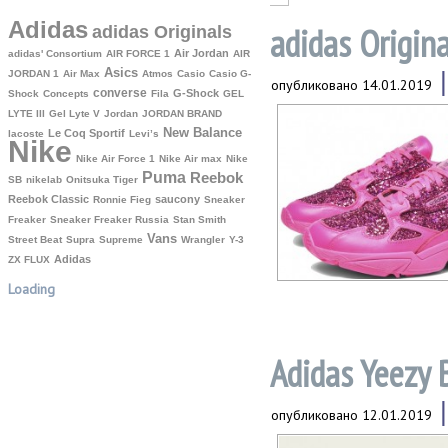
Adidas
adidas Origina
adidas Originals
Air Jordan
adidas' Consortium
AIR FORCE 1
AIR
Asics
JORDAN 1
Air Max
Atmos
Casio
Casio G-
опубликовано
14.01.2019
converse
G-Shock
Shock
Concepts
Fila
GEL
LYTE III
Gel Lyte V
Jordan
JORDAN BRAND
New Balance
Le Coq Sportif
lacoste
Levi’s
Nike
Nike Air Force 1
Nike Air max
Nike
Puma
Reebok
SB
nikelab
Onitsuka Tiger
Reebok Classic
saucony
Ronnie Fieg
Sneaker
Freaker
Sneaker Freaker Russia
Stan Smith
Vans
Street Beat
Supra
Supreme
Wrangler
Y-3
Аdidas
ZX FLUX
Loading
Adidas Yeezy 
опубликовано
12.01.2019