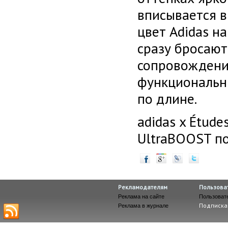
вписывается в
цвет Adidas на
сразу бросают
сопровождени
функциональн
по длине.
adidas x Étud
UltraBOOST по
Рекламодателям
Пользова
Реклама на сайте
Пользоват
Подписка
Реклама в журнале