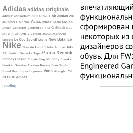
впечатляющий
Adidas
adidas Originals
функционально
Air Jordan
adidas' Consortium
AIR FORCE 1
AIR
Asics
JORDAN 1
Air Max
Atmos
Casio
Casio G-
сформирован 
converse
G-Shock
Shock
Concepts
Fila
GEL
некоторых из
LYTE III
Gel Lyte V
Jordan
JORDAN BRAND
New Balance
Le Coq Sportif
lacoste
Levi’s
Nike
дизайнеров со
Nike Air Force 1
Nike Air max
Nike
Puma
Reebok
обувь. Для FW
SB
nikelab
Onitsuka Tiger
Reebok Classic
saucony
Ronnie Fieg
Sneaker
Engineered Gar
Freaker
Sneaker Freaker Russia
Stan Smith
Vans
Street Beat
Supra
Supreme
Wrangler
Y-3
функциональну
Аdidas
ZX FLUX
Loading