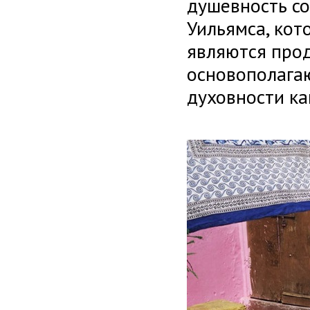
душевность со
Уильямса, кот
являются про
основополага
духовности к