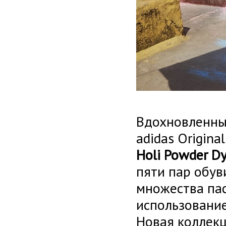
Вдохновленные
adidas Origin
Holi Powder D
пяти пар обув
множества пас
использовани
Новая коллек