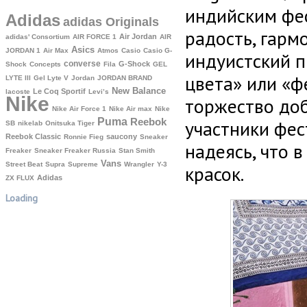
индийским фес
Adidas
adidas Originals
радость, гарм
Air Jordan
adidas' Consortium
AIR FORCE 1
AIR
Asics
JORDAN 1
Air Max
Atmos
Casio
Casio G-
индуистский п
converse
G-Shock
Shock
Concepts
Fila
GEL
цвета» или «ф
LYTE III
Gel Lyte V
Jordan
JORDAN BRAND
New Balance
Le Coq Sportif
lacoste
Levi’s
Nike
торжество доб
Nike Air Force 1
Nike Air max
Nike
Puma
Reebok
участники фес
SB
nikelab
Onitsuka Tiger
Reebok Classic
saucony
Ronnie Fieg
Sneaker
надеясь, что 
Freaker
Sneaker Freaker Russia
Stan Smith
Vans
Street Beat
Supra
Supreme
Wrangler
Y-3
красок.
Аdidas
ZX FLUX
Loading