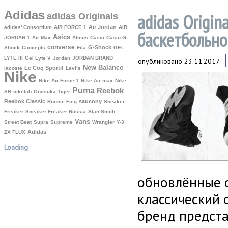
Adidas
adidas Origi
adidas Originals
Air Jordan
adidas' Consortium
AIR FORCE 1
AIR
баскетбольно
Asics
JORDAN 1
Air Max
Atmos
Casio
Casio G-
converse
G-Shock
Shock
Concepts
Fila
GEL
LYTE III
Gel Lyte V
Jordan
JORDAN BRAND
опубликовано
23.11.2017
New Balance
Le Coq Sportif
lacoste
Levi’s
Nike
Nike Air Force 1
Nike Air max
Nike
Puma
Reebok
SB
nikelab
Onitsuka Tiger
Reebok Classic
saucony
Ronnie Fieg
Sneaker
Freaker
Sneaker Freaker Russia
Stan Smith
Vans
Street Beat
Supra
Supreme
Wrangler
Y-3
Аdidas
ZX FLUX
Loading
обновлённые с
классический 
бренд предста