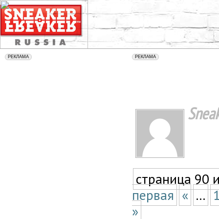
Sneak
страница 90 
первая
«
...
»