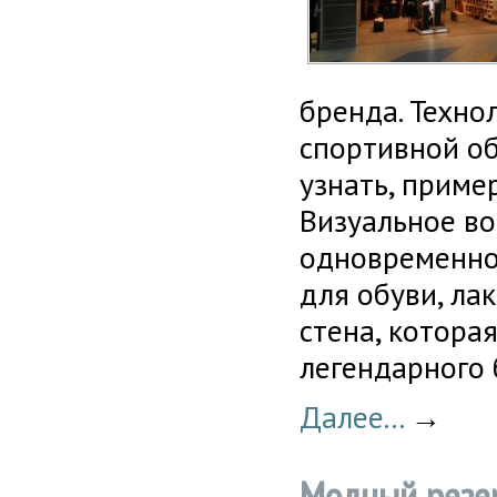
бренда. Техно
спортивной об
узнать, приме
Визуальное в
одновременно 
для обуви, ла
стена, котора
легендарного 
Далее...
→
Модный резер