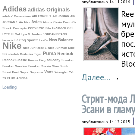
опубликовано
14.11.2016
Adidas
adidas Originals
Ree
Air Jordan
adidas' Consortium
AIR FORCE 1
AIR
мул
Asics
JORDAN 1
Air Max
Atmos
Casio
Casio G-
converse
G-Shock
Shock
Concepts
Fila
GEL
бре
LYTE III
Gel Lyte V
Jordan
JORDAN BRAND
New Balance
Le Coq Sportif
пос
lacoste
Levi’s
Nike
Nike Air Force 1
Nike Air max
Nike
ист
Puma
Reebok
SB
nikelab
Onitsuka Tiger
Reebok Classic
saucony
Blo
Ronnie Fieg
Sneaker
Freaker
Sneaker Freaker Russia
Stan Smith
Vans
Street Beat
Supra
Supreme
Wrangler
Y-3
Далее...
→
Аdidas
ZX FLUX
Loading
Стрит-мода Л
Эсани в глам
опубликовано
14.12.2015