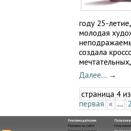
году 25-летие
молодая худо
неподражаемым
создала кросс
мечтательных,
Далее...
→
страница 4 из
первая
«
...
Рекламодателям
Пользова
Реклама на сайте
Пользоват
Подписка