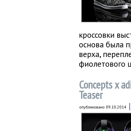
кроссовки выс
основа была п
верха, перепл
фиолетового ц
Concepts x ad
Teaser
опубликовано
09.10.2014