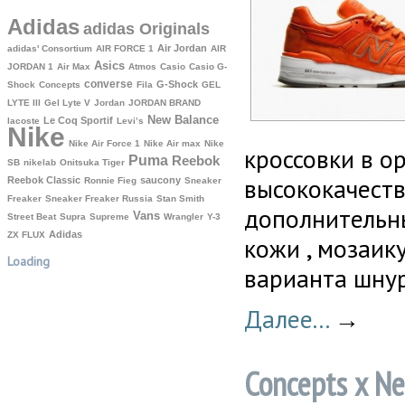
Adidas
adidas Originals
Air Jordan
adidas' Consortium
AIR FORCE 1
AIR
Asics
JORDAN 1
Air Max
Atmos
Casio
Casio G-
converse
G-Shock
Shock
Concepts
Fila
GEL
LYTE III
Gel Lyte V
Jordan
JORDAN BRAND
New Balance
Le Coq Sportif
lacoste
Levi’s
Nike
Nike Air Force 1
Nike Air max
Nike
кроссовки в о
Puma
Reebok
SB
nikelab
Onitsuka Tiger
высококачеств
Reebok Classic
saucony
Ronnie Fieg
Sneaker
Freaker
Sneaker Freaker Russia
Stan Smith
дополнительн
Vans
Street Beat
Supra
Supreme
Wrangler
Y-3
Аdidas
ZX FLUX
кожи , мозаик
Loading
варианта шнур
Далее...
→
Concepts x Ne