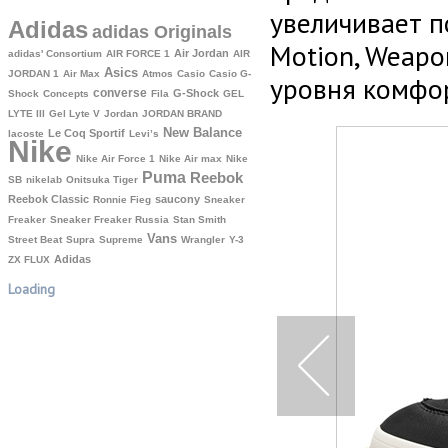
увеличивает п
Adidas
adidas Originals
Motion, Weapon
Air Jordan
adidas' Consortium
AIR FORCE 1
AIR
Asics
JORDAN 1
Air Max
Atmos
Casio
Casio G-
уровня комфор
converse
G-Shock
Shock
Concepts
Fila
GEL
LYTE III
Gel Lyte V
Jordan
JORDAN BRAND
New Balance
Le Coq Sportif
lacoste
Levi’s
Nike
Nike Air Force 1
Nike Air max
Nike
Puma
Reebok
SB
nikelab
Onitsuka Tiger
Reebok Classic
saucony
Ronnie Fieg
Sneaker
Freaker
Sneaker Freaker Russia
Stan Smith
Vans
Street Beat
Supra
Supreme
Wrangler
Y-3
Аdidas
ZX FLUX
Loading