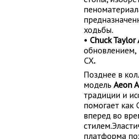
пеноматериала
предназначен
ходьбы.
•
Chuck
Taylor
обновлением,
CX
.
Позднее в кол
модель
Aeon
A
традиции и ис
помогает как 
вперед во вре
стилем.Эласти
платформа поз