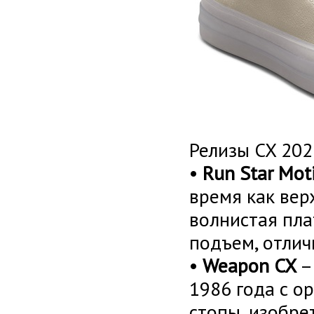
Релизы CX 202
•
Run Star Mot
время как вер
волнистая пл
подъем, отлич
•
Weapon
CX
–
1986 года с о
стопы, изобре