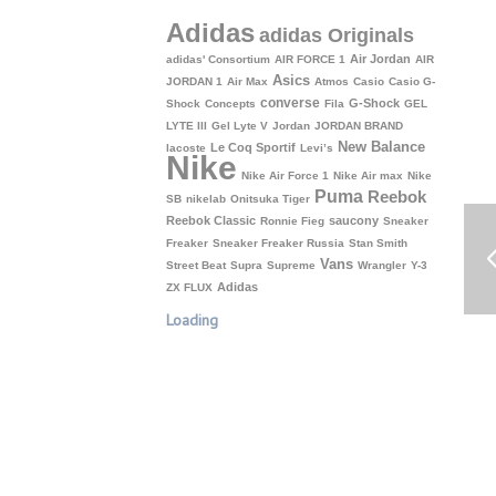
Adidas
adidas Originals
Air Jordan
adidas' Consortium
AIR FORCE 1
AIR
Asics
JORDAN 1
Air Max
Atmos
Casio
Casio G-
converse
G-Shock
Shock
Concepts
Fila
GEL
LYTE III
Gel Lyte V
Jordan
JORDAN BRAND
New Balance
Le Coq Sportif
lacoste
Levi’s
Nike
Nike Air Force 1
Nike Air max
Nike
Puma
Reebok
SB
nikelab
Onitsuka Tiger
Reebok Classic
saucony
Ronnie Fieg
Sneaker
Freaker
Sneaker Freaker Russia
Stan Smith
Vans
Street Beat
Supra
Supreme
Wrangler
Y-3
Аdidas
ZX FLUX
Loading