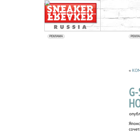
КОМ
«
G-
НО
опуб
Японс
сочет