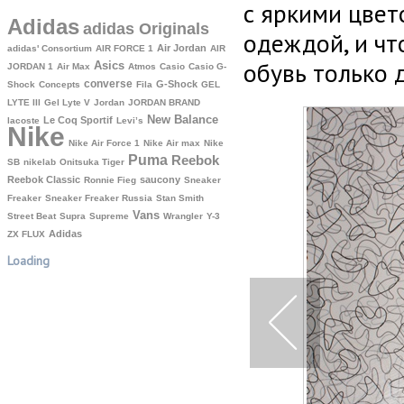
с яркими цвет
Adidas
adidas Originals
одеждой, и чт
Air Jordan
adidas' Consortium
AIR FORCE 1
AIR
обувь только 
Asics
JORDAN 1
Air Max
Atmos
Casio
Casio G-
converse
G-Shock
Shock
Concepts
Fila
GEL
LYTE III
Gel Lyte V
Jordan
JORDAN BRAND
New Balance
Le Coq Sportif
lacoste
Levi’s
Nike
Nike Air Force 1
Nike Air max
Nike
Puma
Reebok
SB
nikelab
Onitsuka Tiger
Reebok Classic
saucony
Ronnie Fieg
Sneaker
Freaker
Sneaker Freaker Russia
Stan Smith
Vans
Street Beat
Supra
Supreme
Wrangler
Y-3
Аdidas
ZX FLUX
Loading