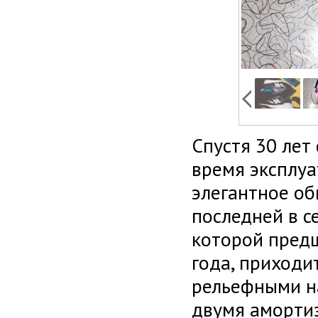
Спустя 30 лет
время эксплу
элегантное об
последней в с
которой предш
года, приходи
рельефными н
двумя амортиз