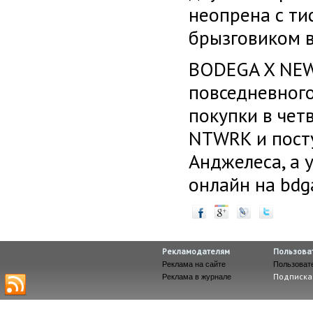
неопрена с ти
брызговиком 
BODEGA X NEW 
повседневного
покупки в чет
NTWRK и посту
Анджелеса, а 
онлайн на bdg
Рекламодателям
Пользова
Реклама на сайте
Пользоват
Подписка
Реклама в журнале