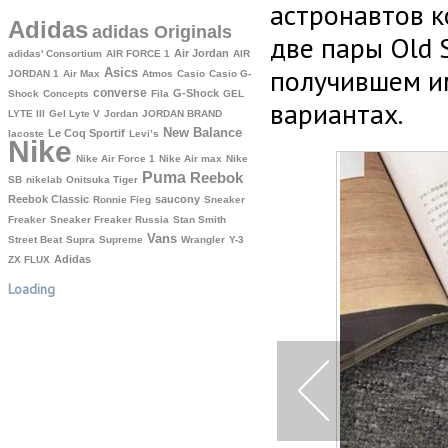
астронавтов к
Adidas
adidas Originals
две пары Old 
Air Jordan
adidas' Consortium
AIR FORCE 1
AIR
получившем имя
Asics
JORDAN 1
Air Max
Atmos
Casio
Casio G-
converse
G-Shock
Shock
Concepts
Fila
GEL
вариантах.
LYTE III
Gel Lyte V
Jordan
JORDAN BRAND
New Balance
Le Coq Sportif
lacoste
Levi’s
Nike
Nike Air Force 1
Nike Air max
Nike
Puma
Reebok
SB
nikelab
Onitsuka Tiger
Reebok Classic
saucony
Ronnie Fieg
Sneaker
Freaker
Sneaker Freaker Russia
Stan Smith
Vans
Street Beat
Supra
Supreme
Wrangler
Y-3
Аdidas
ZX FLUX
Loading