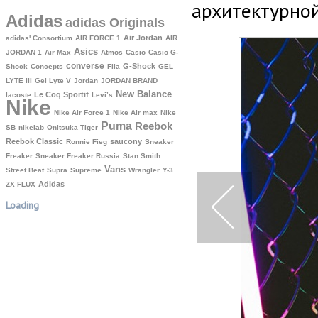
архитектурной
Adidas
adidas Originals
Air Jordan
adidas' Consortium
AIR FORCE 1
AIR
Asics
JORDAN 1
Air Max
Atmos
Casio
Casio G-
converse
G-Shock
Shock
Concepts
Fila
GEL
LYTE III
Gel Lyte V
Jordan
JORDAN BRAND
New Balance
Le Coq Sportif
lacoste
Levi’s
Nike
Nike Air Force 1
Nike Air max
Nike
Puma
Reebok
SB
nikelab
Onitsuka Tiger
Reebok Classic
saucony
Ronnie Fieg
Sneaker
Freaker
Sneaker Freaker Russia
Stan Smith
Vans
Street Beat
Supra
Supreme
Wrangler
Y-3
Аdidas
ZX FLUX
Loading