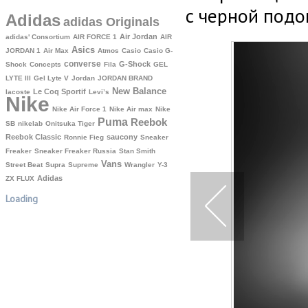
с черной подо
Adidas
adidas Originals
Air Jordan
adidas' Consortium
AIR FORCE 1
AIR
Asics
JORDAN 1
Air Max
Atmos
Casio
Casio G-
converse
G-Shock
Shock
Concepts
Fila
GEL
LYTE III
Gel Lyte V
Jordan
JORDAN BRAND
New Balance
Le Coq Sportif
lacoste
Levi’s
Nike
Nike Air Force 1
Nike Air max
Nike
Puma
Reebok
SB
nikelab
Onitsuka Tiger
Reebok Classic
saucony
Ronnie Fieg
Sneaker
Freaker
Sneaker Freaker Russia
Stan Smith
Vans
Street Beat
Supra
Supreme
Wrangler
Y-3
Аdidas
ZX FLUX
Loading