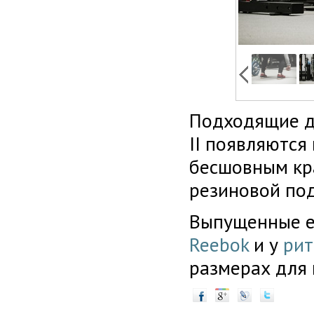
Подходящие дл
II появляются
бесшовным кр
резиновой под
Выпущенные еще
Reebok
и у
рит
размерах для 