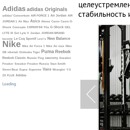
целеустремлен
Adidas
adidas Originals
стабильность 
Air Jordan
adidas' Consortium
AIR FORCE 1
AIR
Asics
JORDAN 1
Air Max
Atmos
Casio
Casio G-
converse
G-Shock
Shock
Concepts
Fila
GEL
LYTE III
Gel Lyte V
Jordan
JORDAN BRAND
New Balance
Le Coq Sportif
lacoste
Levi’s
Nike
Nike Air Force 1
Nike Air max
Nike
Puma
Reebok
SB
nikelab
Onitsuka Tiger
Reebok Classic
saucony
Ronnie Fieg
Sneaker
Freaker
Sneaker Freaker Russia
Stan Smith
Vans
Street Beat
Supra
Supreme
Wrangler
Y-3
Аdidas
ZX FLUX
Loading