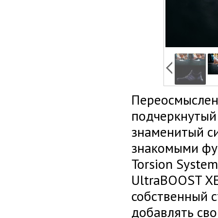
Переосмыслен
подчеркнутый 
знаменитый си
знакомыми фу
Torsion System
UltraBOOST X
собственный 
добавлять сво