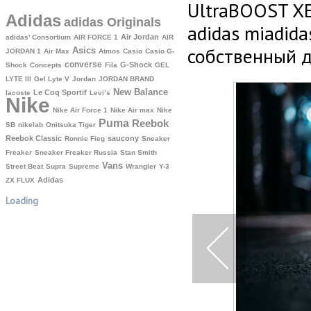
UltraBOOST X
Adidas
adidas Originals
adidas miadid
Air Jordan
adidas' Consortium
AIR FORCE 1
AIR
собственный д
Asics
JORDAN 1
Air Max
Atmos
Casio
Casio G-
converse
G-Shock
Shock
Concepts
Fila
GEL
LYTE III
Gel Lyte V
Jordan
JORDAN BRAND
New Balance
Le Coq Sportif
lacoste
Levi’s
Nike
Nike Air Force 1
Nike Air max
Nike
Puma
Reebok
SB
nikelab
Onitsuka Tiger
Reebok Classic
saucony
Ronnie Fieg
Sneaker
Freaker
Sneaker Freaker Russia
Stan Smith
Vans
Street Beat
Supra
Supreme
Wrangler
Y-3
Аdidas
ZX FLUX
Loading