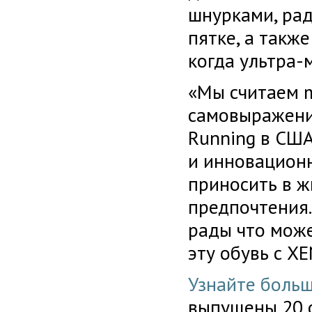
шнурками, рад
пятке, а такж
когда ультра-
«Мы считаем 
самовыражения,
Running в СШ
и инновацион
приносить в ж
предпочтения.
рады что мож
эту обувь с XE
Узнайте боль
выпущены 20 о