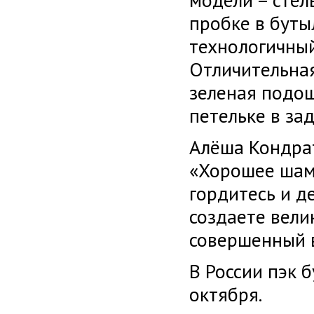
модели – стел
пробке в бутыл
технологичный
Отличительная
зеленая подош
петельке в зад
Алёша Кондрат
«Хорошее шам
гордитесь и д
создаете вели
совершенный в
В России пэк 
октября.