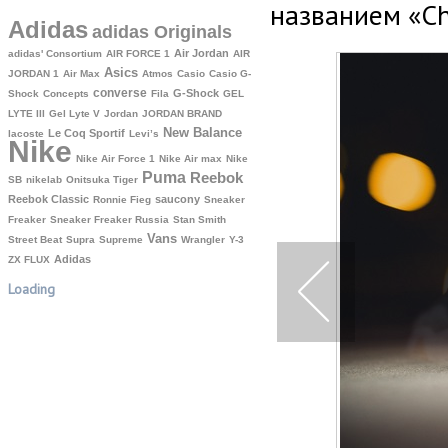
названием «Ch
Adidas
adidas Originals
Air Jordan
adidas' Consortium
AIR FORCE 1
AIR
Asics
JORDAN 1
Air Max
Atmos
Casio
Casio G-
converse
G-Shock
Shock
Concepts
Fila
GEL
LYTE III
Gel Lyte V
Jordan
JORDAN BRAND
New Balance
Le Coq Sportif
lacoste
Levi’s
Nike
Nike Air Force 1
Nike Air max
Nike
Puma
Reebok
SB
nikelab
Onitsuka Tiger
Reebok Classic
saucony
Ronnie Fieg
Sneaker
Freaker
Sneaker Freaker Russia
Stan Smith
Vans
Street Beat
Supra
Supreme
Wrangler
Y-3
Аdidas
ZX FLUX
Loading