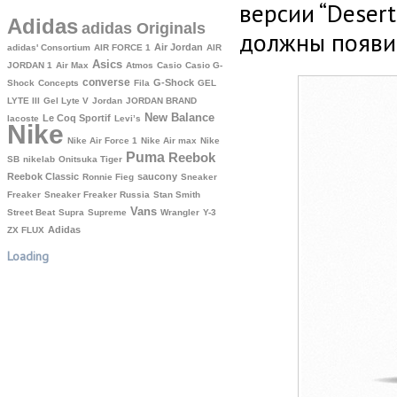
версии “Desert
Adidas
adidas Originals
должны появит
Air Jordan
adidas' Consortium
AIR FORCE 1
AIR
Asics
JORDAN 1
Air Max
Atmos
Casio
Casio G-
converse
G-Shock
Shock
Concepts
Fila
GEL
LYTE III
Gel Lyte V
Jordan
JORDAN BRAND
New Balance
Le Coq Sportif
lacoste
Levi’s
Nike
Nike Air Force 1
Nike Air max
Nike
Puma
Reebok
SB
nikelab
Onitsuka Tiger
Reebok Classic
saucony
Ronnie Fieg
Sneaker
Freaker
Sneaker Freaker Russia
Stan Smith
Vans
Street Beat
Supra
Supreme
Wrangler
Y-3
Аdidas
ZX FLUX
Loading