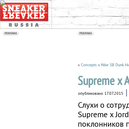
Concepts х Nike SB Dunk Hig
«
Supreme x A
опубликовано
17.07.2015
Слухи о сотр
Supreme x Jor
поклонников 