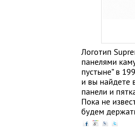
Логотип Supre
панелями кам
пустыне” в 19
и вы найдете
панели и пятка
Пока не извес
будем держать