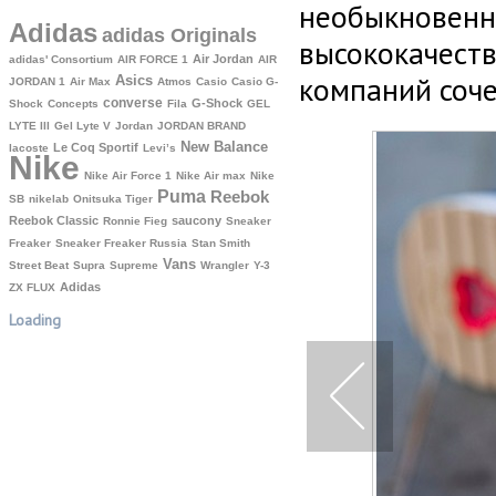
необыкновенн
Adidas
adidas Originals
высококачеств
Air Jordan
adidas' Consortium
AIR FORCE 1
AIR
компаний соч
Asics
JORDAN 1
Air Max
Atmos
Casio
Casio G-
converse
G-Shock
Shock
Concepts
Fila
GEL
LYTE III
Gel Lyte V
Jordan
JORDAN BRAND
New Balance
Le Coq Sportif
lacoste
Levi’s
Nike
Nike Air Force 1
Nike Air max
Nike
Puma
Reebok
SB
nikelab
Onitsuka Tiger
Reebok Classic
saucony
Ronnie Fieg
Sneaker
Freaker
Sneaker Freaker Russia
Stan Smith
Vans
Street Beat
Supra
Supreme
Wrangler
Y-3
Аdidas
ZX FLUX
Loading