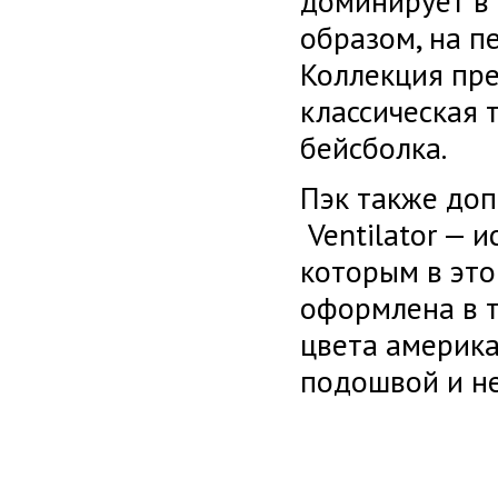
доминирует в 
образом, на п
Коллекция пр
классическая 
бейсболка.
Пэк также до
Ventilator — и
которым в это
оформлена в 
цвета америка
подошвой и н