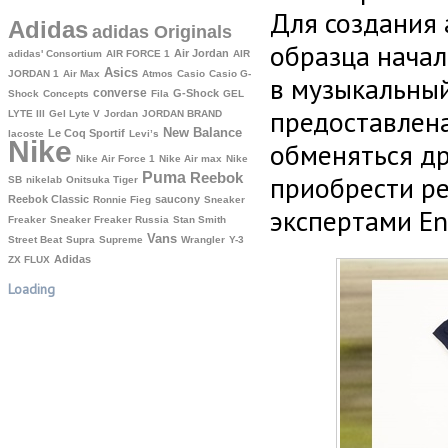
Для создания 
Adidas
adidas Originals
образца нача
Air Jordan
adidas' Consortium
AIR FORCE 1
AIR
Asics
JORDAN 1
Air Max
Atmos
Casio
Casio G-
в музыкальный
converse
G-Shock
Shock
Concepts
Fila
GEL
предоставлен
LYTE III
Gel Lyte V
Jordan
JORDAN BRAND
New Balance
Le Coq Sportif
lacoste
Levi’s
Nike
обменяться др
Nike Air Force 1
Nike Air max
Nike
Puma
Reebok
приобрести р
SB
nikelab
Onitsuka Tiger
Reebok Classic
saucony
Ronnie Fieg
Sneaker
экспертами Ent
Freaker
Sneaker Freaker Russia
Stan Smith
Vans
Street Beat
Supra
Supreme
Wrangler
Y-3
Аdidas
ZX FLUX
Loading