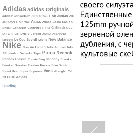
своего силуэт
Adidas
adidas Originals
Единственные 
Air Jordan
adidas' Consortium
AIR FORCE 1
AIR
125mm ручной
Asics
JORDAN 1
Air Max
Atmos
Casio
Casio G-
converse
G-Shock
Shock
Concepts
Fila
GEL
зерненой олен
LYTE III
Gel Lyte V
Jordan
JORDAN BRAND
New Balance
Le Coq Sportif
lacoste
Levi’s
дубления, с 
Nike
Nike Air Force 1
Nike Air max
Nike
культовые ске
Puma
Reebok
SB
nikelab
Onitsuka Tiger
Reebok Classic
saucony
Ronnie Fieg
Sneaker
Freaker
Sneaker Freaker Russia
Stan Smith
Vans
Street Beat
Supra
Supreme
Wrangler
Y-3
Аdidas
ZX FLUX
Loading