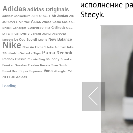
исполнение р
Adidas
adidas Originals
Stecyk.
Air Jordan
adidas' Consortium
AIR FORCE 1
AIR
Asics
JORDAN 1
Air Max
Atmos
Casio
Casio G-
converse
G-Shock
Shock
Concepts
Fila
GEL
LYTE III
Gel Lyte V
Jordan
JORDAN BRAND
New Balance
Le Coq Sportif
lacoste
Levi’s
Nike
Nike Air Force 1
Nike Air max
Nike
Puma
Reebok
SB
nikelab
Onitsuka Tiger
Reebok Classic
saucony
Ronnie Fieg
Sneaker
Freaker
Sneaker Freaker Russia
Stan Smith
Vans
Street Beat
Supra
Supreme
Wrangler
Y-3
Аdidas
ZX FLUX
Loading