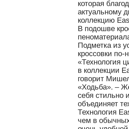
которая благо
актуальному д
коллекцию Eas
В подошве кро
пеноматериал
Подметка из у
кроссовки по-
«Технология ц
в коллекции Ea
говорит Мишел
«Ходьба». – Ж
себя стильно 
объединяет те
Технология Ea
чем в обычных
очень удобной