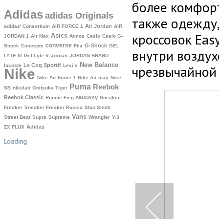
более комфорт
Adidas
adidas Originals
также одежду
Air Jordan
adidas' Consortium
AIR FORCE 1
AIR
кроссовок Ea
Asics
JORDAN 1
Air Max
Atmos
Casio
Casio G-
converse
G-Shock
Shock
Concepts
Fila
GEL
внутри воздух
LYTE III
Gel Lyte V
Jordan
JORDAN BRAND
New Balance
Le Coq Sportif
lacoste
Levi’s
чрезвычайной 
Nike
Nike Air Force 1
Nike Air max
Nike
Puma
Reebok
SB
nikelab
Onitsuka Tiger
Reebok Classic
saucony
Ronnie Fieg
Sneaker
Freaker
Sneaker Freaker Russia
Stan Smith
Vans
Street Beat
Supra
Supreme
Wrangler
Y-3
Аdidas
ZX FLUX
Loading