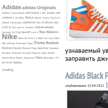
Adidas
adidas Originals
Air Jordan
adidas' Consortium
AIR FORCE 1
AIR
Asics
JORDAN 1
Air Max
Atmos
Casio
Casio G-
converse
G-Shock
Shock
Concepts
Fila
GEL
LYTE III
Gel Lyte V
Jordan
JORDAN BRAND
New Balance
Le Coq Sportif
lacoste
Levi’s
Nike
Nike Air Force 1
Nike Air max
Nike
Puma
Reebok
SB
nikelab
Onitsuka Tiger
узнаваемый у
Reebok Classic
saucony
Ronnie Fieg
Sneaker
Freaker
Sneaker Freaker Russia
Stan Smith
заправить дж
Vans
Street Beat
Supra
Supreme
Wrangler
Y-3
Аdidas
ZX FLUX
Loading
Adidas Black 
опубликовано
15.04.2012