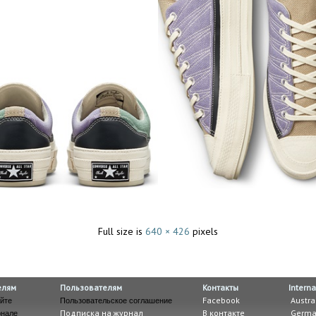
Full size is
640 × 426
pixels
елям
Пользователям
Контакты
Interna
Facebook
Austra
йте
Пользовательское соглашение
Подписка на журнал
В контакте
Germa
рнале