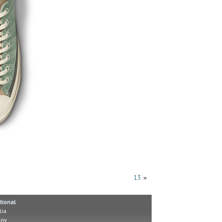
13
»
tional
lia
ny