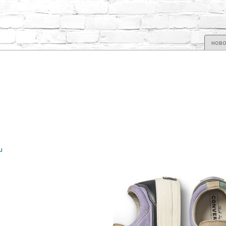
ново
u